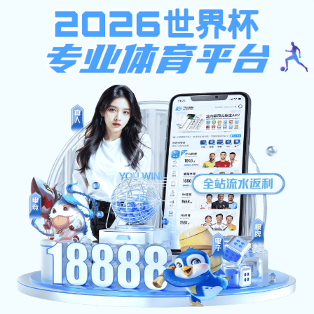
注册入口
HTH网页版登录
· 体育观
看更便捷
连接你的赛事视野，打造球迷专属的数字主场。
hth网页
版登录网页版
提供多终端支持、高清视频、 实时比分与赛
事推荐，让你随时随地畅享体育内容。
网页端入口