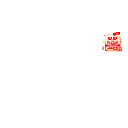
总而言之，如果这笔交易成行，将进一步提升利物浦在英超
乃至欧洲赛场上的竞争力。同时，它也预示着俱乐部希望通
过年轻化战略打造更加坚韧且具有冲击力的新阵容，这是非
常符合现代足球发展的潮流趋势。
总结：
综上所述，“哈曼分析佳夫与科纳特相似”这一话题不仅凸显
了两位球员之间技术特点上的共通性，还指出了目前利物浦
队伍中的调整需求。在面对日益激烈的英超竞争环境时，引
进如佳夫这样具备潜力的新星，是一种合理且必要的发展策
略。
同时，这样的人才加入不仅能迅速填补短期内的人手不足，
更将在长期发展过程中助推整个团队向前迈进。因此，可以
期待的是，如果这一引援最终落定，那么未来几年里我们或
许能看到一个崭新的、更具活力与实力结合体的红军出现在