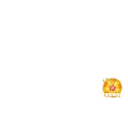
3、体育纪念品市场的发展趋势
近年来，体育纪念品市场呈现出快速发展的态势。从传统的
一些签名球鞋、签名篮球，到如今如哈弗茨这样的比赛用球
衣，都成为市场追捧的重要对象。这说明消费者对于个性化
和独特性的追求愈发明显，而这些商品恰好满足了他们这一
需求。
同时，由于互联网及电商平台的发展，使得这些珍贵商品能
够更方便地进入家庭，每个热爱运动的人都能通过网络轻松
获取自己喜欢的纪念品。此外，各类线上线下活动也为这一
市场注入新的活力，例如签售会、展览等，为消费者提供了
一次次亲身体验机会。
可以预见的是，未来体育纪念品市场将更加多元化，不仅有
传统产品，还有数字资产，如NFT（非同质化代币）等新兴
形式，将重新定义收藏行为。这种变化将吸引更多年轻人的