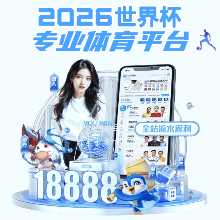
注册入口
HTH网页版登录
· 体育观
看更便捷
连接你的赛事视野，打造球迷专属的数字主场。
hth网页
版登录网页版
提供多终端支持、高清视频、 实时比分与赛
事推荐，让你随时随地畅享体育内容。
网页端入口