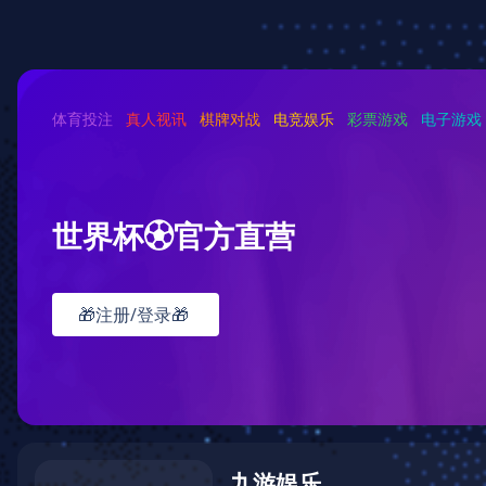
HTH
连接你的赛事视野，打造