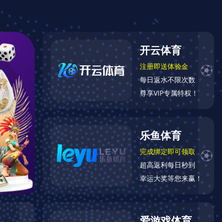
App
公司
体育
注册入口
简介
头条
看更便捷
端支持、高清视频、 实时比