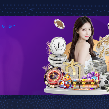
网页版登录
· 体育观
球迷专属的数字主场。
hth网页版登录网页版
提供多终
分与赛事推荐，让你随时随地畅享体育内容。
网页端入口
下载APP