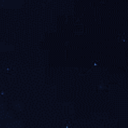
下一篇
裁判争议唐顺齐漏判三镇犯规津门