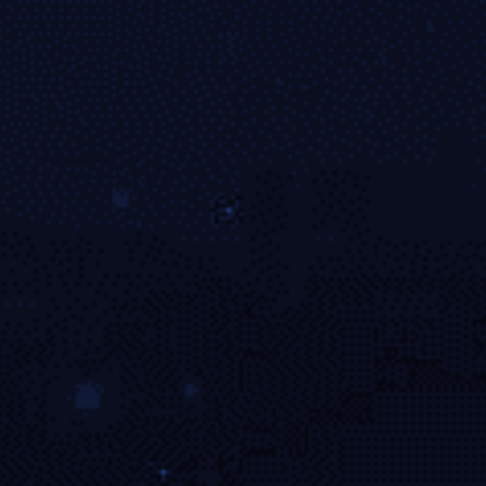
名
关注，尤其是在篮球领域。鹈鹕G...
萄
预测摩洛哥将夺得冠军，这一言论...
联系我们
快速导航
东省烟台市芝罘区南大街215号
App下载
关于我们
upport@aexiphixion.com