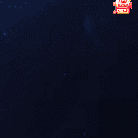
指出，在追求胜利至上的环境
同努力去纠正的问题。
都能在一个公平、公正的平台
一。
出当前篮球文化中的一些深层
来了公众舆论的新挑战。
公平以及尊重每位参与者的平
的纯粹乐趣与激烈竞争之美。