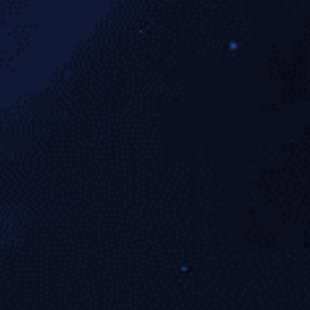
成…
程
即将到来的世界杯中展现了坚韧...
20
为替补球员的表现可谓惊艳，创造了历...