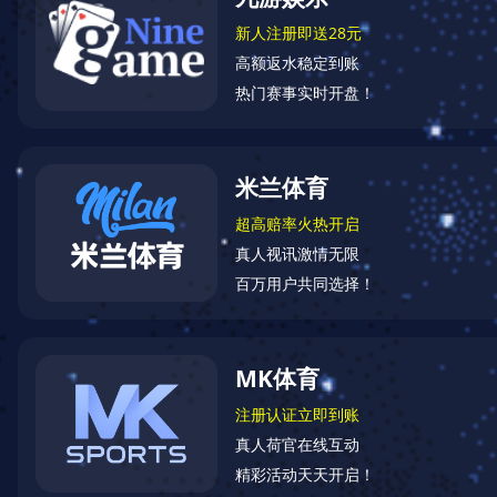
詹姆斯对裁