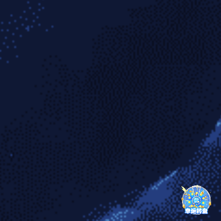
而不是将精力放在与裁判较量
重要因素。
更加敏感，对于打击和挑战更
渴求哨声显得尤为明显。
然而，当他们逐渐步入职业生
们会更频繁地向裁判申诉，希
。同时，他也提醒公众注意，