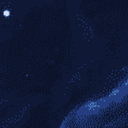
执法者角色，同时也是比赛氛围的重要组成部分。由于比赛节奏
当一名明星球员如詹姆斯未能得到预期哨声时，其心理状态自然
不公正待遇时，其竞技状态可能出现波动。这不仅仅体现在个人
争议性的哨声，都可能成为改变比赛走势的重要因素。
一些年轻裁判或许会因其威严产生畏惧，从而在人际互动中产生
损害，也使得运动员与裁判之间形成恶性循环。因此，在提高执
此事件的反应
交平台上的讨论，各方观点交错碰撞。一方面，有人支持詹姆斯
音批评他的做法是不成熟、不理智。从某种程度上来看，这不仅
和职业素养的大讨论。