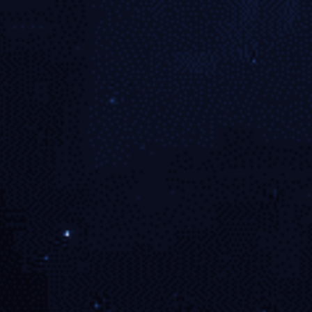
2026-07-22
鹈鹕G联盟附属球队即将迁移更
近年来，体育界的动态变化引起了广泛
2026-06-07
纽约市长大胆预测摩洛哥夺冠葡
在最近的国际足球赛中，纽约市长大胆
2026-08-03
hth网页版登录
hth网页版登录是官方网站提供综合娱
山
乐与体育服务，涵盖足球、篮球、电
s