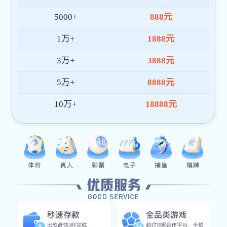
彩，也吸引了更多优秀球员加盟，从而推动了整个联赛的身
价上涨。
此外，法甲各队之间的竞争也愈发激烈，不仅是传统强队如
巴黎圣日耳曼，还有一些中小球队同样具备相当实力，这种
良性竞争进一步促进了球员们表现出色并获得更高身价。例
如，里尔和摩纳哥等球队近年来在转会市场上的积极运作，
为他们培养出了许多具备潜力的新星。
与此同时，法甲在欧洲赛事中的表现也逐渐得到认可。当越
来越多的法甲球队能够在欧冠或欧联杯中取得佳绩时，本土
球员的身价自然水涨船高。这不仅反映了个人能力，也体现
了整个 league 的发展势头。
2、年轻球员崛起
近年来，法甲涌现出了一批年轻天才，他们以惊人的速度成