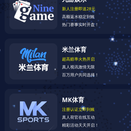
文班个人连胜15场展