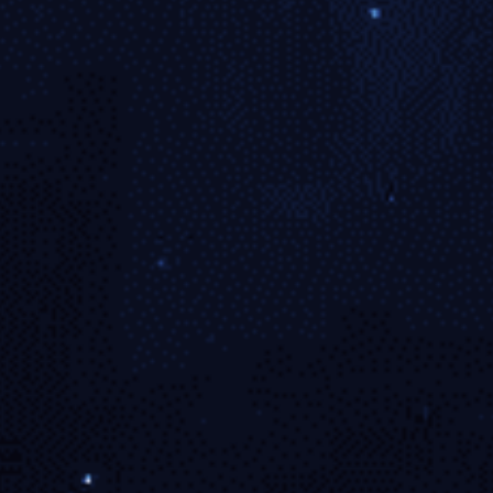
2026-07-07
奥尼尔称文班有邓肯和上将指导
在最近的一次采访中，NBA传奇球员
2026-07-08
科贝尔坚定信念：瑞士门将时刻
在当今足球世界中，门将的角色愈发重
2026-07-14
詹姆斯哨声引发争议雷迪克为其
本文围绕“詹姆斯哨声引发争议，雷迪
2026-06-18