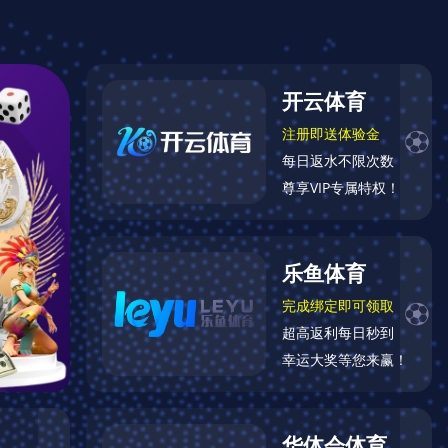
App
公司
体育
注册入口
简介
头条
看更便捷
端支持、高清视频、 实时比