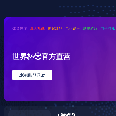
HTH
连接你的赛事视野，打造