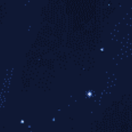
。平均每场3.7次盖帽的数据，充分说明了他的反应速度与判断
效地限制住对手，还能通过盖帽或抢断来转换为进攻机会。这种
重要性
稳定发挥的重要因素。在经历过几场关键比赛后，我们可以看到
对手，他都能够保持专注，以高度自信来迎接挑战。这种坚定意
让队友们倍感安心。在压力巨大的情况下，他常常能够主动承担
员所缺乏但却至关重要的一环。此外，每当球队陷入困境时，他
。
失败和挫折的不屈精神。他明白每一次失误都是成长的一部分，
不足，以便不断优化自己的技术与战术思维。这种积极向上的心
教练和队友们的一致认可。