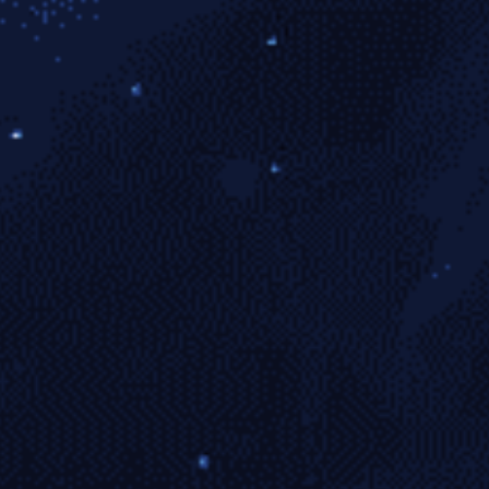
分享到：
上一篇
法甲球员身价大幅上涨雅凯领衔
你可能感兴趣的内容
麦迪坦言与冠军奖杯无缘深感遗
在篮球的世界里，许多球员都梦想着能