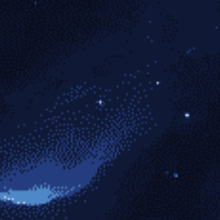
续发展潜力巨大。随着经验
烈的时代，仅靠天赋是不够
与此同时，各大媒体与专家
明星只是时间问题。而这样
了根基。
当然，要想走向更高峰，还
班必将在未来赛事中交出更
总结：
综上所述，文班凭借个人连胜
质，再到团队协作精神，每
充满期待，相信只要继续保
最终，希望更多年轻球员能
动走向更高峰！